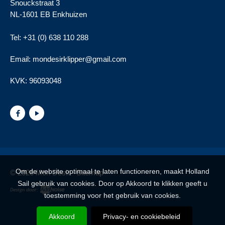
Snouckstraat 3
NL-1601 EB Enkhuizen
Tel: +31 (0) 638 110 288
Email: mondesirklipper@gmail.com
KVK:
96093048
Om de website optimaal te laten functioneren, maakt Holland
© 2026 Mon Desir -
Sitemap
Sail gebruik van cookies. Door op Akkoord te klikken geeft u
toestemming voor het gebruik van cookies.
Akkoord
Privacy- en cookiebeleid