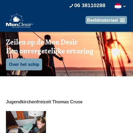
06 38110288
Zeilen op de Mon Desir
Een onvergetelijke ervaring
Over het schip
Jugendkirchenfreizeit Thomas Cruse