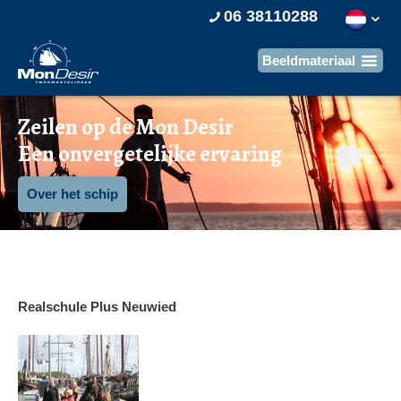
06 38110288
Zeilen op de Mon Desir
Een onvergetelijke ervaring
Over het schip
Realschule Plus Neuwied