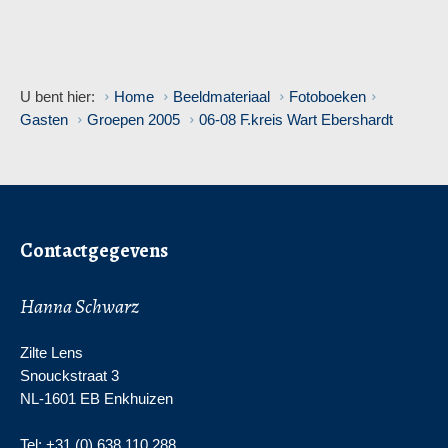
U bent hier:
Home
Beeldmateriaal
Fotoboeken
Gasten
Groepen 2005
06-08 F.kreis Wart Ebershardt
Contactgegevens
Hanna Schwarz
Zilte Lens
Snouckstraat 3
NL-1601 EB Enkhuizen
Tel: +31 (0) 638 110 288