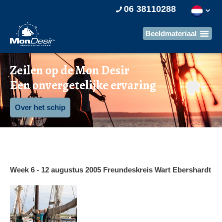
06 38110288
Zeilen op de Mon Desir
Een onvergetelijke ervaring
Over het schip
Week 6 - 12 augustus 2005 Freundeskreis Wart Ebershardt