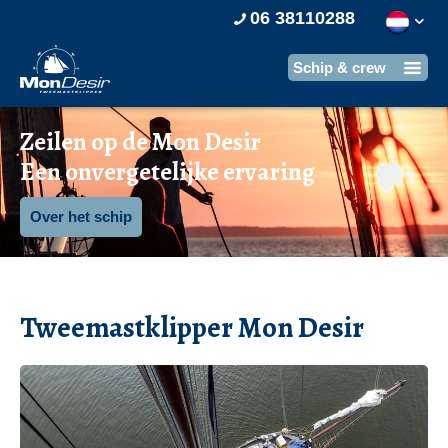
06 38110288
Zeilen op de Mon Desir
Een onvergetelijke ervaring
Over het schip
Tweemastklipper Mon Desir