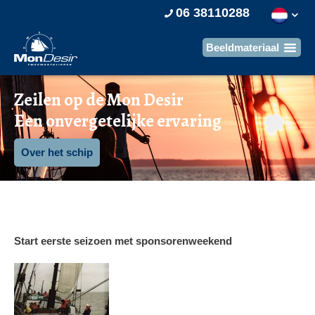
06 38110288
Zeilen op de Mon Desir
Een onvergetelijke ervaring
Over het schip
Start eerste seizoen met sponsorenweekend