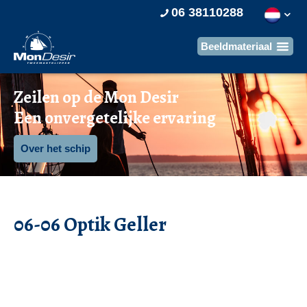
06 38110288
Zeilen op de Mon Desir
Een onvergetelijke ervaring
Over het schip
06-06 Optik Geller