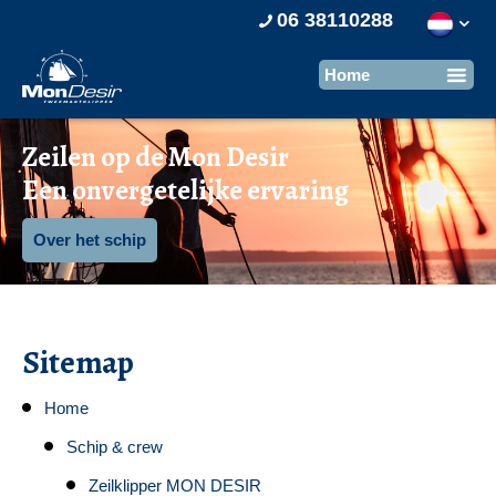
06 38110288
Zeilen op de Mon Desir
Een onvergetelijke ervaring
Over het schip
Sitemap
Home
Schip & crew
Zeilklipper MON DESIR