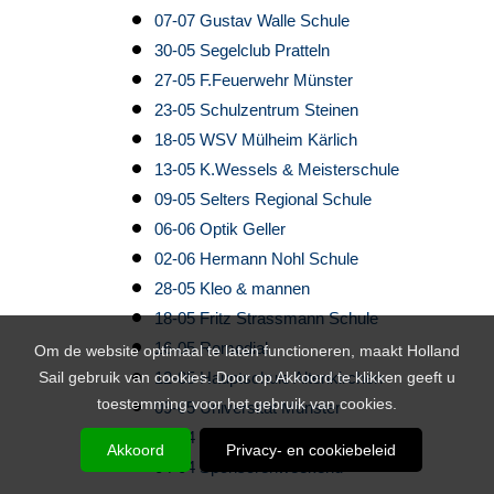
07-07 Gustav Walle Schule
30-05 Segelclub Pratteln
27-05 F.Feuerwehr Münster
23-05 Schulzentrum Steinen
18-05 WSV Mülheim Kärlich
13-05 K.Wessels & Meisterschule
09-05 Selters Regional Schule
06-06 Optik Geller
02-06 Hermann Nohl Schule
28-05 Kleo & mannen
18-05 Fritz Strassmann Schule
16-05 Romedial
Om de website optimaal te laten functioneren, maakt Holland
Sail gebruik van cookies. Door op Akkoord te klikken geeft u
12-05 Hauptschule Altenkirchen
toestemming voor het gebruik van cookies.
09-05 Universität Münster
06-04 Uzelgymnasium
Akkoord
Privacy- en cookiebeleid
04-04 Sponsorenweekend