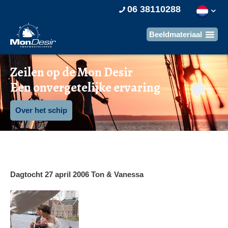
06 38110288
Zeilen op de Mon Desir
Een onvergetelijke ervaring
Over het schip
Dagtocht 27 april 2006 Ton & Vanessa