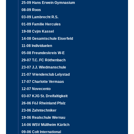
25-09 Hans Erwein Gymnasium
08-09 Roos
03-09 Lambrecht R.S.
01-09 Familie Hercules
19-08 Cvjm Kassel
14-08 Gesamtschule Eiserfeld
11-08 Individuelen
05-08 Freundeskreis W-E
29-07 T.C. FC Röthenbach
23-07 J.J. Wiedmanschule
21-07 Vriendenclub Lelystad
17-07 Charlotte Vermaas
12-07 Novecento
03-07 KJG St. Dreifaltigkeit
26-06 FöJ Rheinland Pfalz
23-06 Zahntechniker
19-06 Realschule Wernau
14-06 WSV Müllheim Kärlich
09-06 Colt International