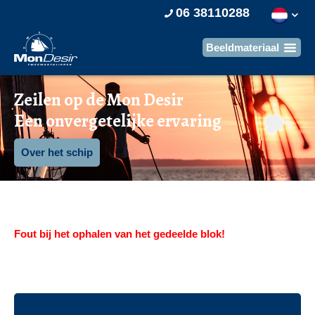
06 38110288
Zeilen op de Mon Desir
Een onvergetelijke ervaring
Over het schip
Fout bij het ophalen van het gedeelde blok!