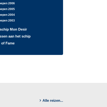
oepen 2006
oepen 2005
oepen 2004
oepen 2003
lschip Mon Desir
ssen aan het schip
l of Fame
Alle reizen...