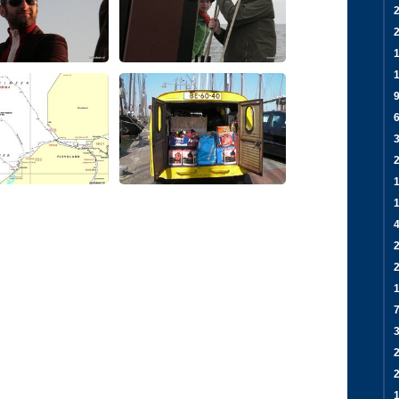
2
1
3
4
1
2