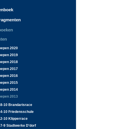
enboek
fragmenten
boeken
ten
oepen 2020
oepen 2019
oepen 2018
oepen 2017
oepen 2016
oepen 2015
oepen 2014
oepen 2013
18-10 Brandarisrace
14-10 Friedensschule
2-10 Klipperrace
7-9 Stadtwerke D'dorf