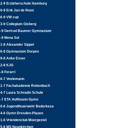
22-9 Erzieherschule Hamburg
0-9 Erik Jan de Roos
16-9 VW cup
3-9 Collegium Gisberg
9-9 Gertrud Baumer Gymnasium
6-9 Mena Sol
1-8 Alexander Sippel
26-8 Gymnasium Dorpen
19-8 Anke Esser
12-8 KJG
-8 Ferarri
26-7 Veelemann
21-7 Fachakademie Rottenbuch
4-7 Laura Schradin Schule
7-7 ETA Hoffmann Gymn
30-6 Jugendfeuerwehr Bederkesa
24-6 Gymn Dresden-Plauen
1-6 Vriendenclub Moergestel
15-6 MS Neunkirchen