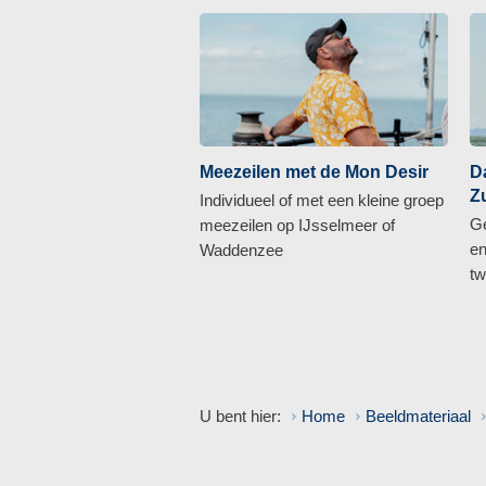
Meezeilen met de Mon Desir
D
Z
Individueel of met een kleine groep
Ge
meezeilen op IJsselmeer of
en
Waddenzee
tw
U bent hier:
Home
Beeldmateriaal