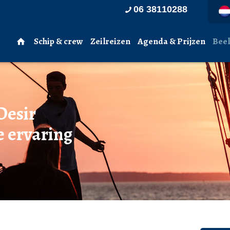
06 38110288
Schip & crew
Zeilreizen
Agenda & Prijzen
Beel
Desir
e ervaring