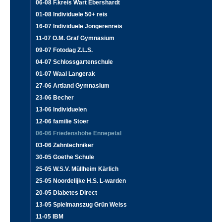
06-08 F.kreis Wart Ebershardt
01-08 Individuele 50+ reis
16-07 Individuele Jongerenreis
11-07 O.M. Graf Gymnasium
09-07 Fotodag Z.L.S.
04-07 Schlossgartenschule
01-07 Waal Langerak
27-06 Artland Gymnasium
23-06 Becher
13-06 Individuelen
12-06 familie Stoer
06-06 Friedenshöhe Ennepetal
03-06 Zahntechniker
30-05 Goethe Schule
25-05 W.S.V. Müllheim Kärlich
25-05 Noordelijke H.S. L-warden
20-05 Diabetes Direct
13-05 Spielmanszug Grün Weiss
11-05 IBM