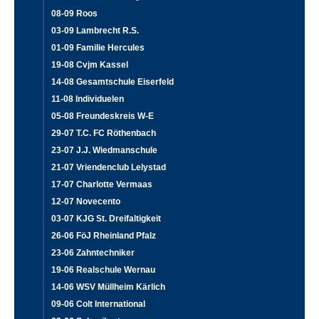
08-09 Roos
03-09 Lambrecht R.S.
01-09 Familie Hercules
19-08 Cvjm Kassel
14-08 Gesamtschule Eiserfeld
11-08 Individuelen
05-08 Freundeskreis W-E
29-07 T.C. FC Röthenbach
23-07 J.J. Wiedmanschule
21-07 Vriendenclub Lelystad
17-07 Charlotte Vermaas
12-07 Novecento
03-07 KJG St. Dreifaltigkeit
26-06 FöJ Rheinland Pfalz
23-06 Zahntechniker
19-06 Realschule Wernau
14-06 WSV Müllheim Kärlich
09-06 Colt International